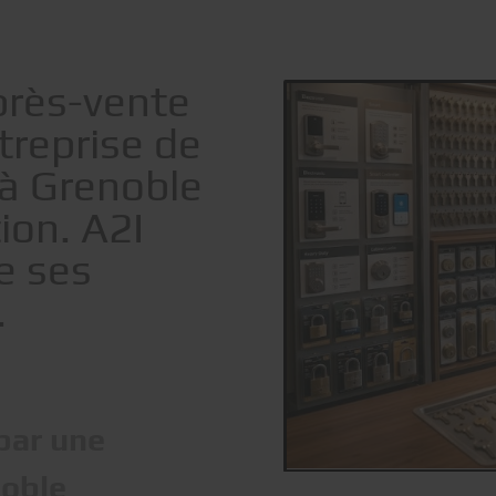
près-vente
treprise de
 à Grenoble
ion. A2I
e ses
.
par une
noble