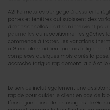
A2I Fermetures s'engage à assurer le rég
portes et fenêtres qui subissent des vari
dimensionnelles. L'
artisan intervient pour 
paumelles
ou repositionner les gâches lo
commence à frotter. Les variations ther
à Grenoble modifient parfois l'alignem
complexes quelques mois après la pose.
accroche fatigue rapidement la clé et le c
Le service inclut également une assista
rapide pour guider le client en cas de bl
L'enseigne conseille les usagers de Grenob
courant, comme la lubrification au graph