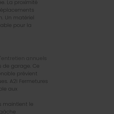
e. La proximité
s déplacements
n. Un matériel
able pour la
'entretien annuels
s de garage. Ce
enoble prévient
ues. A2I Fermetures
ble aux
 maintient le
 gâche