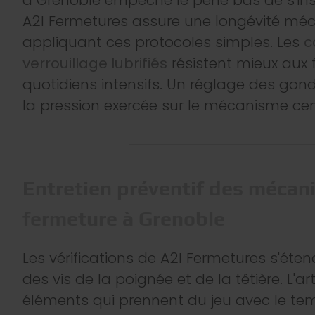
A2I Fermetures assure une longévité mé
appliquant ces protocoles simples. Les
c
verrouillage lubrifiés
résistent mieux aux 
quotidiens intensifs. Un réglage des gond
la pression exercée sur le mécanisme cen
Entretien préventif des mécan
fermeture à Grenoble
Les vérifications de A2I Fermetures s'éte
des vis de la poignée et de la têtière. L'ar
éléments qui prennent du jeu avec le te