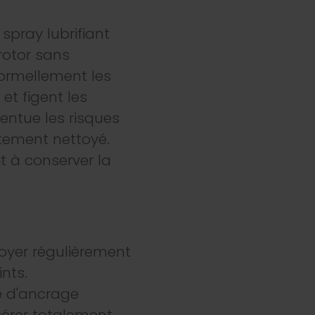
spray lubrifiant
rotor sans
formellement les
 et figent les
centue les risques
ctement nettoyé.
t à conserver la
oyer régulièrement
nts.
e d'ancrage
érer totalement.