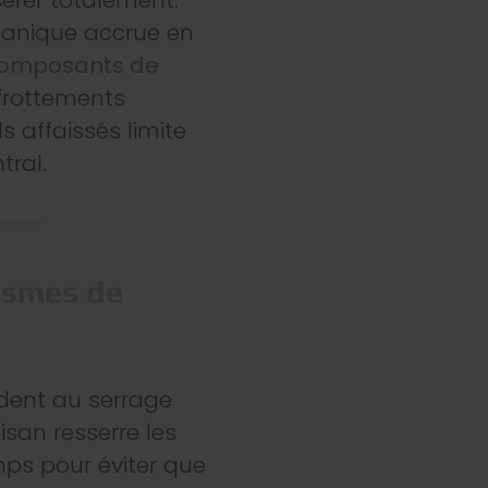
canique accrue en
omposants de
frottements
s affaissés limite
tral.
ismes de
ndent au serrage
tisan resserre les
mps pour éviter que