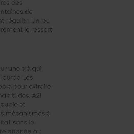
ères des
ntaines de
 régulier. Un jeu
urément le ressort
sur une clé qui
 lourde. Les
ble pour extraire
habitudes. A2I
ouple et
 Les mécanismes à
tat sans le
re grippée
ou