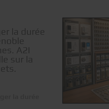
s
er la durée
enoble
nes. A2I
e sur la
lets.
ger la durée