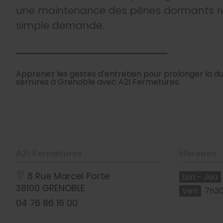
une maintenance des pênes dormants res
simple demande.
Apprenez les gestes d'entretien pour prolonger la du
serrures à Grenoble avec A2I Fermetures.
A2i Fermetures
Horaires
8 Rue Marcel Porte
Lun - Jeu
38100
GRENOBLE
Ven
7h30
04 76 86 16 00