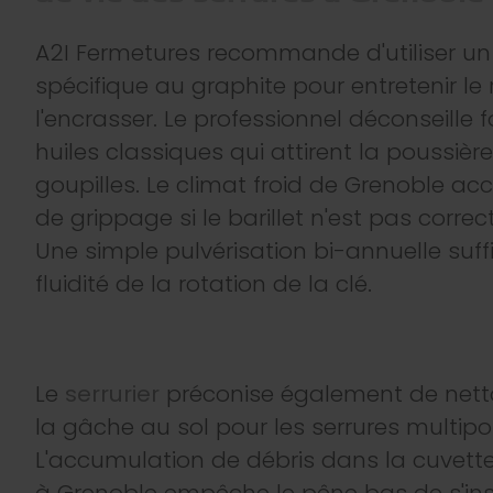
A2I Fermetures recommande d'utiliser un 
spécifique au graphite pour entretenir le 
l'encrasser. Le professionnel déconseille 
huiles classiques qui attirent la poussière
goupilles. Le climat froid de Grenoble ac
de grippage si le barillet n'est pas corre
Une simple pulvérisation bi-annuelle suffi
fluidité de la rotation de la clé.
Le
serrurier
préconise également de nett
la gâche au sol pour les serrures multipoi
L'accumulation de débris dans la cuvett
à Grenoble empêche le pêne bas de s'ins