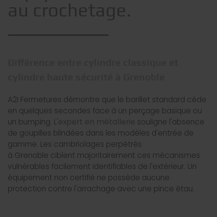
au crochetage.
Différence entre cylindre classique et
cylindre haute sécurité à Grenoble
A2I Fermetures démontre que le barillet standard cède
en quelques secondes face à un perçage basique ou
un bumping. L'
expert en métallerie
souligne l'absence
de goupilles blindées dans les modèles d'entrée de
gamme. Les cambriolages perpétrés
à Grenoble ciblent majoritairement ces mécanismes
vulnérables facilement identifiables de l'extérieur. Un
équipement non certifié ne possède aucune
protection contre l'arrachage avec une pince étau.